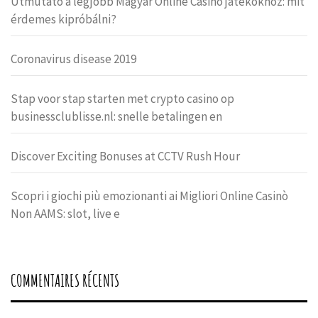
Útmutató a legjobb Magyar Online Casino játékokhoz: mit
érdemes kipróbálni?
Coronavirus disease 2019
Stap voor stap starten met crypto casino op
businessclublisse.nl: snelle betalingen en
Discover Exciting Bonuses at CCTV Rush Hour
Scopri i giochi più emozionanti ai Migliori Online Casinò
Non AAMS: slot, live e
COMMENTAIRES RÉCENTS