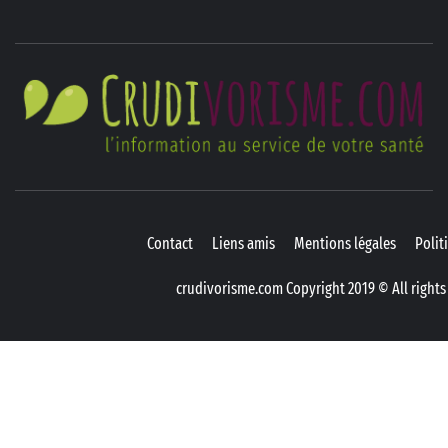
C
TOUT SAVOIR SUR LE RÉGIME CRUDIVORE
Contact
Liens amis
Mentions légales
Polit
crudivorisme.com Copyright 2019 © All rights