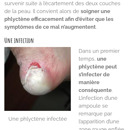
survenir suite à l’écartement des deux couches
de la peau. Il convient alors de
soigner une
phlyctène efficacement afin d’éviter que les
symptômes de ce mal n’augmentent
.
Une infection
Dans un premier
temps,
une
phlyctène peut
s’infecter de
manière
conséquente
.
L’infection d’une
ampoule se
remarque par
Une phlyctène infectée
l’apparition d’une
zone rouge enflée