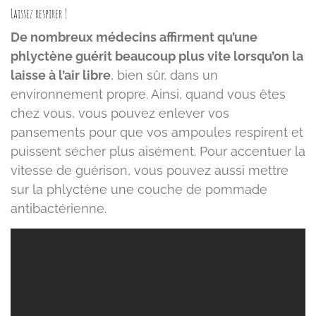
Laissez respirer !
De nombreux médecins affirment qu’une
phlyctène guérit beaucoup plus vite lorsqu’on la
laisse à l’air libre
, bien sûr, dans un
environnement propre. Ainsi, quand vous êtes
chez vous, vous pouvez enlever vos
pansements pour que vos ampoules respirent et
puissent sécher plus aisément. Pour accentuer la
vitesse de guérison, vous pouvez aussi mettre
sur la phlyctène une couche de pommade
antibactérienne.