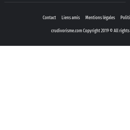
Contact
Liens amis
Mentions légales
Polit
crudivorisme.com Copyright 2019 © All rights