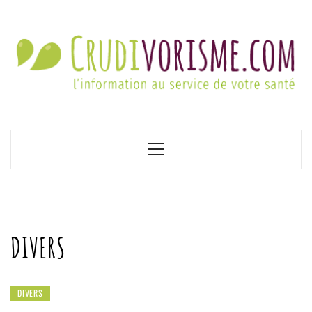
Aller
au
contenu
C
TOUT SAVOIR SUR LE RÉGIME CRUDIVORE
Menu
principal
DIVERS
DIVERS