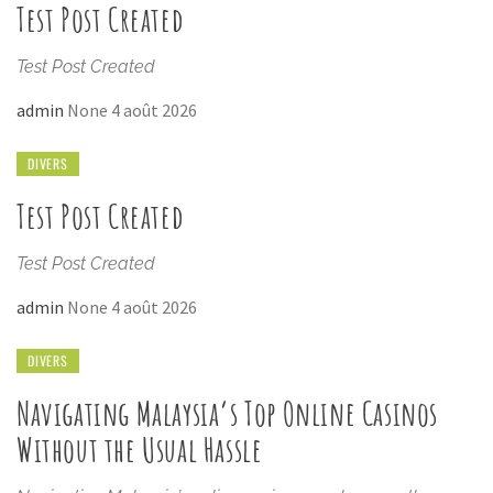
Test Post Created
Test Post Created
admin
None
4 août 2026
DIVERS
Test Post Created
Test Post Created
admin
None
4 août 2026
DIVERS
Navigating Malaysia’s Top Online Casinos
Without the Usual Hassle