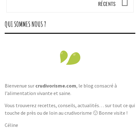
RÉCENTS
QUI SOMMES NOUS ?
Bienvenue sur
crudivorisme.com
, le blog consacré à
l’alimentation vivante et saine.
Vous trouverez recettes, conseils, actualités… sur tout ce qui
touche de près ou de loin au crudivorisme 🙂 Bonne visite !
Céline