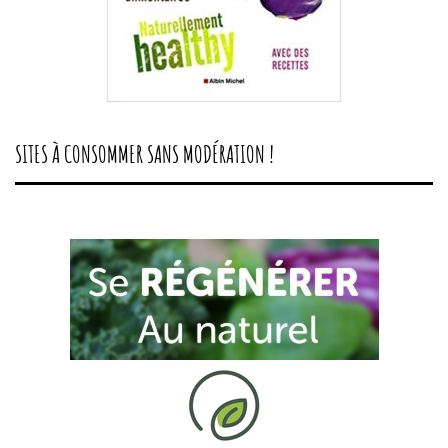
SITES À CONSOMMER SANS MODÉRATION !