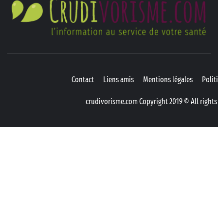
C
TOUT SAVOIR SUR LE RÉGIME CRUDIVORE
Contact
Liens amis
Mentions légales
Polit
crudivorisme.com Copyright 2019 © All rights