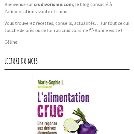
Bienvenue sur
crudivorisme.com
, le blog consacré à
l’alimentation vivante et saine.
Vous trouverez recettes, conseils, actualités… sur tout ce qui
touche de près ou de loin au crudivorisme 🙂 Bonne visite !
Céline
LECTURE DU MOIS