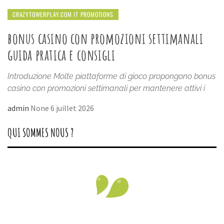
CRAZYTOWERPLAY.COM IT PROMOTIONS
bonus casino con promozioni settimanali
guida pratica e consigli
Introduzione Molte piattaforme di gioco propongono bonus
casino con promozioni settimanali per mantenere attivi i
admin
None
6 juillet 2026
QUI SOMMES NOUS ?