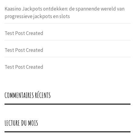
Kaasino Jackpots ontdekken: de spannende wereld van
progressieve jackpots en slots
Test Post Created
Test Post Created
Test Post Created
COMMENTAIRES RÉCENTS
LECTURE DU MOIS